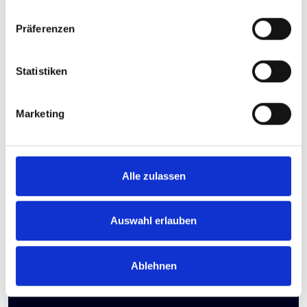
Präferenzen
19.07.2026
Statistiken
Einladung zum offenen Herbstprojekt 2026
»Elias«
Marketing
Auf dem Programm in diesem Jahr steht das Oratorium
»Elias« von Felix Mendelssohn Bartholdy. Anmeldungen für
Chor und Orchester sind bis 31.7.26 möglich.
Alle zulassen
Mehr erfahren
Auswahl erlauben
Ablehnen