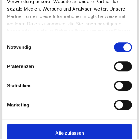
Verwendung unserer Website an unsere Partner für
Rückblick: Konzert zum 2. Weihnachtsfeiertag
soziale Medien, Werbung und Analysen weiter. Unsere
2025
Partner führen diese Informationen möglicherweise mit
weiteren Daten zusammen, die Sie ihnen bereitgestellt
Am 26.12.2025 führten »amici musicae« die Kantaten I-III
haben oder die sie im Rahmen Ihrer Nutzung der Dienste
des Weihnachtsoratoriums in der Leipziger Peterskirche
gesammelt haben.
Einwilligungsauswahl
auf.
Notwendig
Mehr erfahren
Präferenzen
Statistiken
Marketing
Alle zulassen