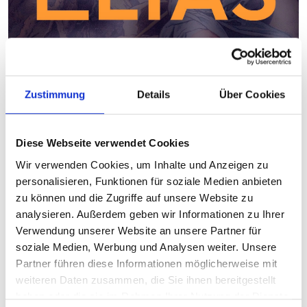
Felix Mendelssohn Bartholdy
Zustimmung
Details
Über Cookies
»Elias« Op. 70
Offenes Herbstprojekt 2026
Diese Webseite verwendet Cookies
Wir verwenden Cookies, um Inhalte und Anzeigen zu
Datum: 04.10.2026
personalisieren, Funktionen für soziale Medien anbieten
Beginn: 15:00 Uhr
zu können und die Zugriffe auf unsere Website zu
Ort: Thomaskirche Leipzig
analysieren. Außerdem geben wir Informationen zu Ihrer
Verwendung unserer Website an unsere Partner für
Teil I: Probenwochenende (Naumburg) | 18. bis 20.
soziale Medien, Werbung und Analysen weiter. Unsere
September 2026 | EUROVILLE Naumburg
Partner führen diese Informationen möglicherweise mit
Teil II: Endproben und Konzert (Leipzig) | 2./3. Oktober 2026
weiteren Daten zusammen, die Sie ihnen bereitgestellt
(Endproben) | 4. Oktober 2026, 15 Uhr, Thomaskirche
haben oder die sie im Rahmen Ihrer Nutzung der Dienste